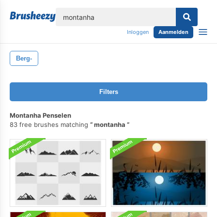
lose
Inloggen
Aanmelden
Berg-
Filters
Montanha Penselen
83 free brushes matching
montanha