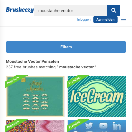
lose
Inloggen
Aanmelden
Filters
Moustache Vector Penselen
237 free brushes matching
moustache vector