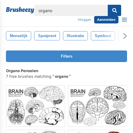
lose
Inloggen
Aanmelden
Menselijk
Spotprent
Illustratie
Symbool
Studi
Filters
Organo Penselen
7 free brushes matching
organo