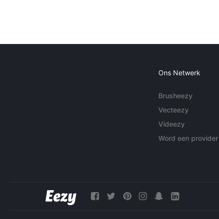
Ons Netwerk
Brusheezy
Vecteezy
Videezy
Word een provider