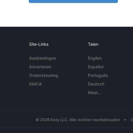
Site-Links
Talen
Aanbiedingen
English
Adverteren
Español
Ondersteuning
Português
DMCA
Deutsch
Meer...
•
© 2026 Eezy LLC. Alle rechten voorbehouden
G