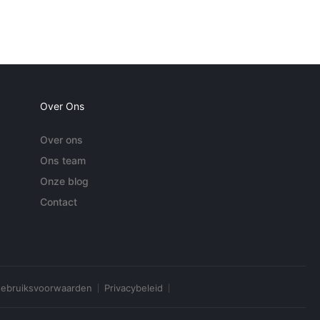
Over Ons
Over ons
Ons team
Onze blog
Contact
ebruiksvoorwaarden
Privacybeleid