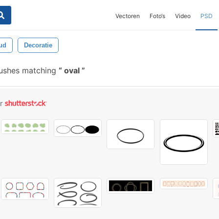
Vectoren
Foto‘s
Video
PSD
ud
Decoratie
rushes matching
oval
or