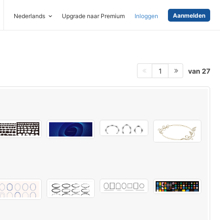
Aanmelden
Nederlands
Upgrade naar Premium
Inloggen
van 27
1