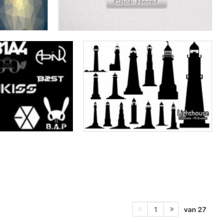
van 27
1