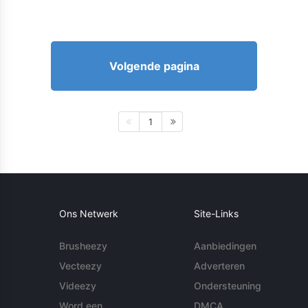
Volgende pagina
1
Ons Netwerk
Site-Links
Brusheezy
Aanbiedingen
Vecteezy
Adverteren
Videezy
Ondersteuning
Word een
DMCA