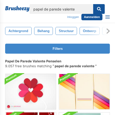
lose
Inloggen
Aanmelden
Achtergrond
Behang
Structuur
Ontwerp
Patro
Filters
Papel De Parede Valente Penselen
9.057 free brushes matching
papel de parede valente