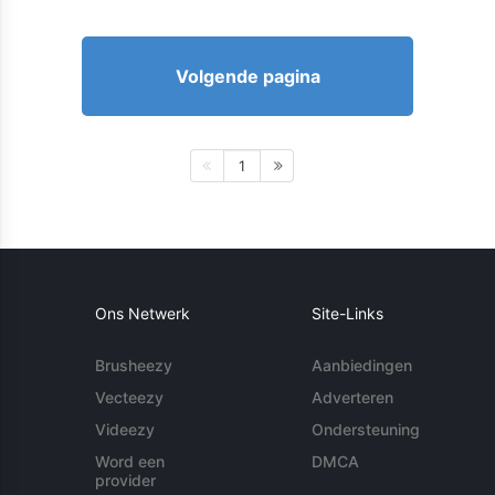
Volgende pagina
1
Ons Netwerk
Site-Links
Brusheezy
Aanbiedingen
Vecteezy
Adverteren
Videezy
Ondersteuning
Word een
DMCA
provider