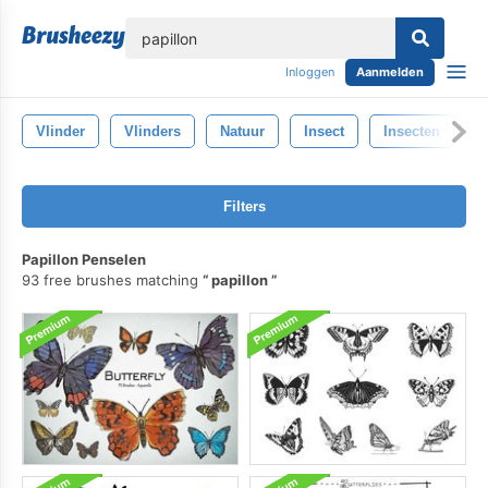
lose
Inloggen
Aanmelden
Vlinder
Vlinders
Natuur
Insect
Insecten
Filters
Papillon Penselen
93 free brushes matching
papillon