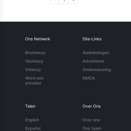
Ons Netwerk
Site-Links
Brusheezy
Aanbiedingen
Vecteezy
Adverteren
Videezy
Ondersteuning
Word een
DMCA
provider
Talen
Over Ons
English
Over ons
Español
Ons team