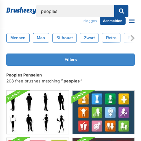
lose
Inloggen
Aanmelden
Mensen
Man
Silhouet
Zwart
Retro
Perso
Filters
Peoples Penselen
208 free brushes matching
peoples