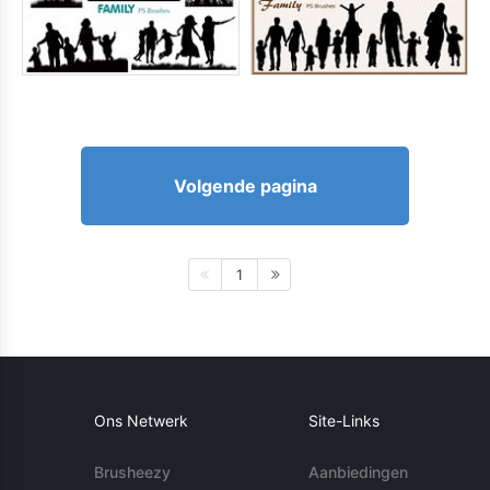
Volgende pagina
1
Ons Netwerk
Site-Links
Brusheezy
Aanbiedingen