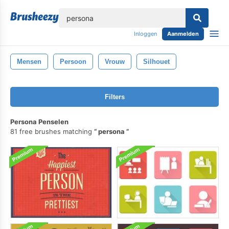
lose
Inloggen
Aanmelden
Mensen
Persoon
Vrouw
Silhouet
Filters
Persona Penselen
81 free brushes matching
persona