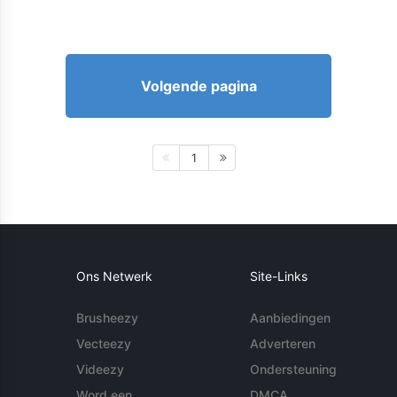
Volgende pagina
1
Ons Netwerk
Site-Links
Brusheezy
Aanbiedingen
Vecteezy
Adverteren
Videezy
Ondersteuning
Word een
DMCA