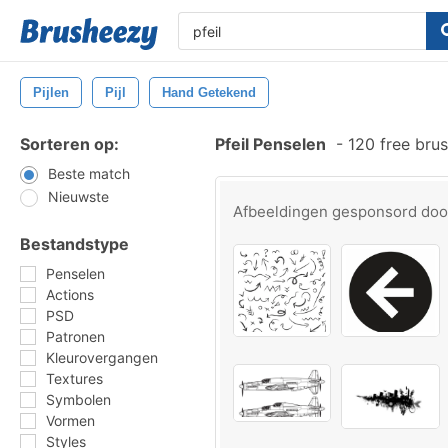
Pijlen
Pijl
Hand Getekend
Sorteren op:
Pfeil Penselen
-
120 free bru
Beste match
Nieuwste
Afbeeldingen gesponsord do
Bestandstype
Penselen
Actions
PSD
Patronen
Kleurovergangen
Textures
Symbolen
Vormen
Styles