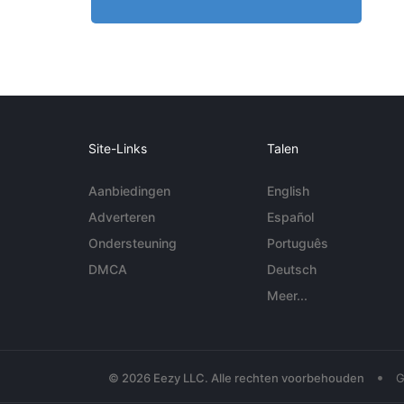
Site-Links
Talen
Aanbiedingen
English
Adverteren
Español
Ondersteuning
Português
DMCA
Deutsch
Meer...
•
© 2026 Eezy LLC. Alle rechten voorbehouden
G