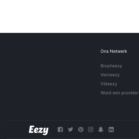
Ons Netwerk
Brusheezy
Vecteezy
Videezy
Word een provider