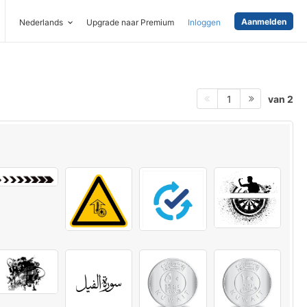
Aanmelden
Nederlands
Upgrade naar Premium
Inloggen
van 2
1