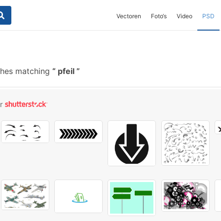
Vectoren
Foto‘s
Video
PSD
shes matching
pfeil
or