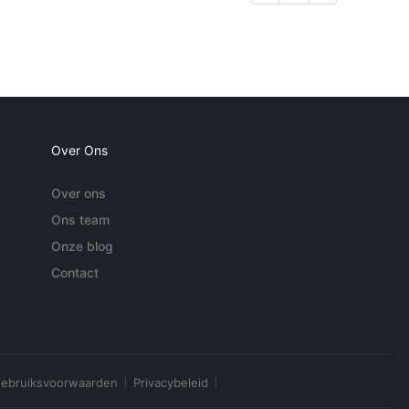
Over Ons
Over ons
Ons team
Onze blog
Contact
ebruiksvoorwaarden
Privacybeleid