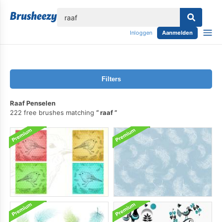
lose
Inloggen
Aanmelden
Filters
Raaf Penselen
222 free brushes matching
raaf