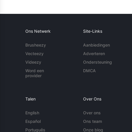
Ons Netwerk
Site-Links
Brusheezy
Aanbiedingen
Vecteezy
Adverteren
Videezy
Ondersteuning
Word een
DMCA
provider
Talen
Over Ons
English
Over ons
Español
Ons team
Português
Onze blog