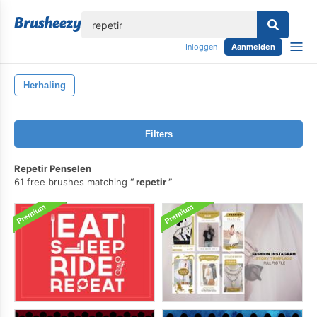
lose
Inloggen
Aanmelden
Herhaling
Filters
Repetir Penselen
61 free brushes matching
repetir