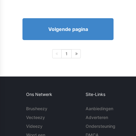
Volgende pagina
1
Ons Netwerk
Site-Links
Brusheezy
Aanbiedingen
Vecteezy
Adverteren
Videezy
Ondersteuning
Word een
DMCA