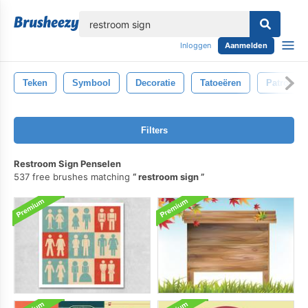
lose
Inloggen
Aanmelden
Teken
Symbool
Decoratie
Tatoeëren
Patroon
Filters
Restroom Sign Penselen
537 free brushes matching
restroom sign