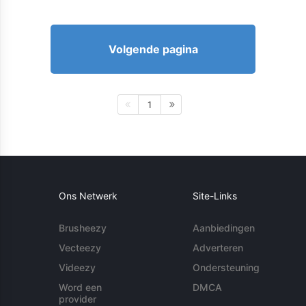
Volgende pagina
1
Ons Netwerk
Site-Links
Brusheezy
Aanbiedingen
Vecteezy
Adverteren
Videezy
Ondersteuning
Word een
DMCA
provider