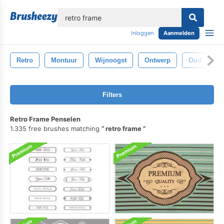
lose
Inloggen
Aanmelden
Retro
Montuur
Wijnoogst
Ontwerp
Oud
A
Filters
Retro Frame Penselen
1.335 free brushes matching
retro frame