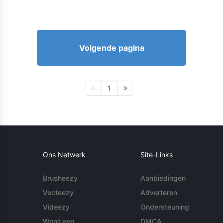
Volgende pagina
1
Ons Netwerk
Site-Links
Brusheezy
Aanbiedingen
Vecteezy
Adverteren
Videezy
Ondersteuning
Word een
DMCA