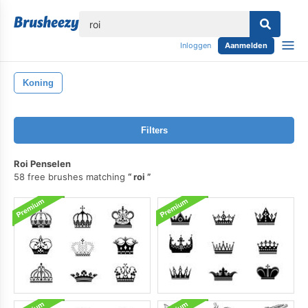
lose
Inloggen
Aanmelden
Koning
Filters
Roi Penselen
58 free brushes matching
roi