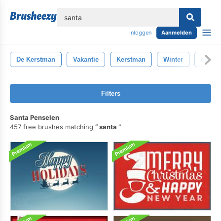
lose
Inloggen
Aanmelden
De Kerstman
Vakantie
Kerstman
Winter
Kerst
Filters
Santa Penselen
457 free brushes matching
santa