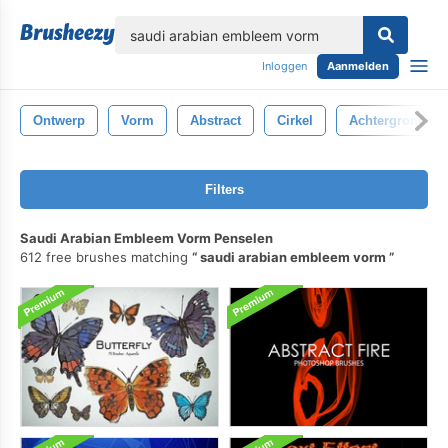
lose
Inloggen
Aanmelden
Ontwerp
Vorm
Abstract
Cirkel
Achtergrond
Filters
Saudi Arabian Embleem Vorm Penselen
612 free brushes matching
saudi arabian embleem vorm