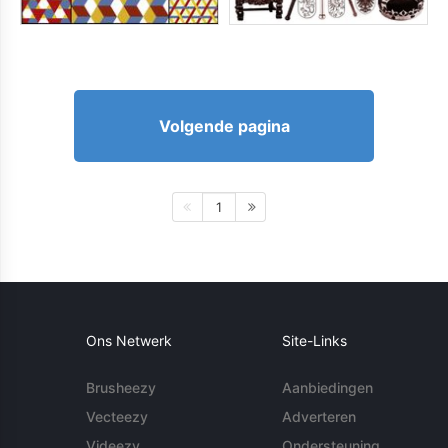
Volgende pagina
1
Ons Netwerk
Site-Links
Brusheezy
Aanbiedingen
Vecteezy
Adverteren
Videezy
Ondersteuning