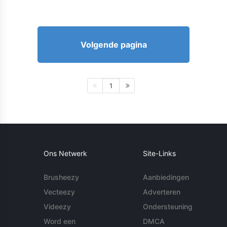
Volgende pagina
1
Ons Netwerk
Site-Links
Brusheezy
Aanbiedingen
Vecteezy
Adverteren
Videezy
Ondersteuning
Word een
DMCA