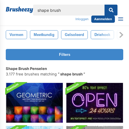
lose
Inloggen
Aanmelden
Vormen
Meetkundig
Geïsoleerd
Driehoek
Pijl
Filters
Shape Brush Penselen
3.177 free brushes matching
shape brush