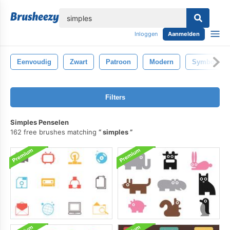
lose
Inloggen
Aanmelden
Eenvoudig
Zwart
Patroon
Modern
Symbool
Filters
Simples Penselen
162 free brushes matching
simples