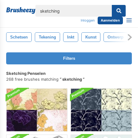
lose
Inloggen
Aanmelden
Schetsen
Tekening
Inkt
Kunst
Ontwerp
Il
Filters
Sketching Penselen
268 free brushes matching
sketching