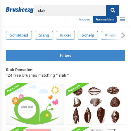
lose
Inloggen
Aanmelden
Schildpad
Slang
Kikker
Schelp
Vlinder
Filters
Slak Penselen
124 free brushes matching
slak