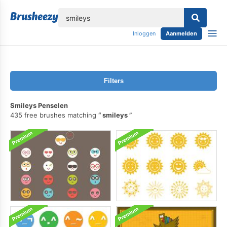
lose
Inloggen
Aanmelden
Filters
Smileys Penselen
435 free brushes matching
smileys