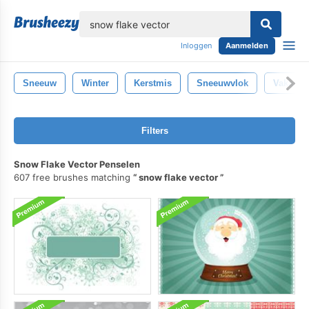
lose
Inloggen
Aanmelden
Sneeuw
Winter
Kerstmis
Sneeuwvlok
Vakantie
Filters
Snow Flake Vector Penselen
607 free brushes matching
snow flake vector