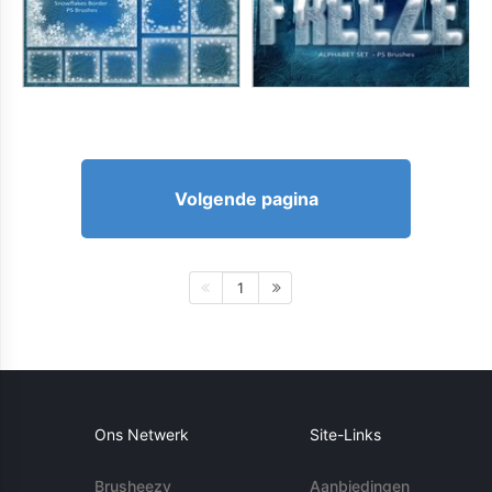
Volgende pagina
1
Ons Netwerk
Site-Links
Brusheezy
Aanbiedingen