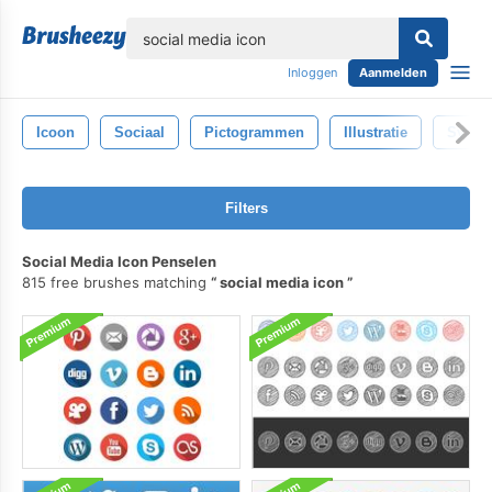
lose
Inloggen
Aanmelden
Icoon
Sociaal
Pictogrammen
Illustratie
Symbo
Filters
Social Media Icon Penselen
815 free brushes matching
social media icon