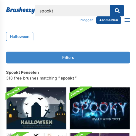
lose
Inloggen
Aanmelden
Halloween
Filters
Spookt Penselen
318 free brushes matching
spookt