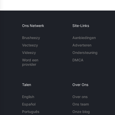
Ons Netwerk
Site-Links
Brusheezy
Aanbiedingen
Vecteezy
Adverteren
Videezy
Ondersteuning
Word een
DMCA
provider
Talen
Over Ons
English
Over ons
Español
Ons team
Português
Onze blog