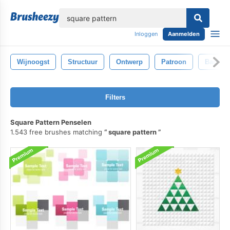
lose
Inloggen
Aanmelden
Wijnoogst
Structuur
Ontwerp
Patroon
Backdr
Filters
Square Pattern Penselen
1.543 free brushes matching
square pattern