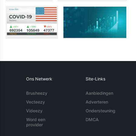
Ons Netwerk
Site-Links
Brusheezy
Aanbiedingen
Vecteezy
Adverteren
Videezy
Ondersteuning
Word een
DMCA
provider