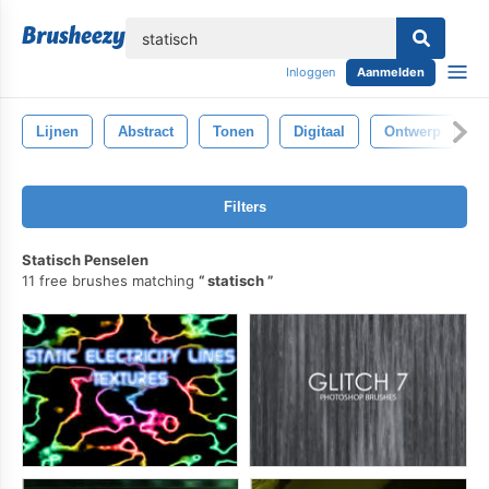
lose
Inloggen
Aanmelden
Lijnen
Abstract
Tonen
Digitaal
Ontwerp
D
Filters
Statisch Penselen
11 free brushes matching
statisch