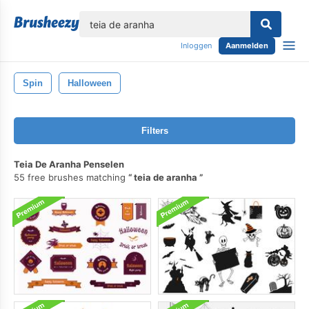
lose
Inloggen
Aanmelden
Spin
Halloween
Filters
Teia De Aranha Penselen
55 free brushes matching
teia de aranha