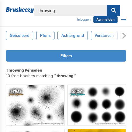
lose
Inloggen
Aanmelden
Geïsoleerd
Plons
Achtergrond
Verstuiven
Gekl
Filters
Throwing Penselen
10 free brushes matching
throwing