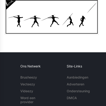
Ons Netwerk
Site-Links
Brusheezy
Aanbiedingen
Vecteezy
Adverteren
Videezy
Ondersteuning
Word een
DMCA
provider