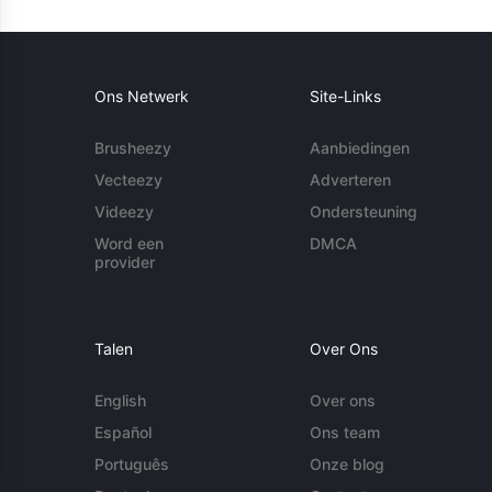
Ons Netwerk
Site-Links
Brusheezy
Aanbiedingen
Vecteezy
Adverteren
Videezy
Ondersteuning
Word een
DMCA
provider
Talen
Over Ons
English
Over ons
Español
Ons team
Português
Onze blog