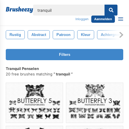
lose
Inloggen
Aanmelden
Rustig
Abstract
Patroon
Kleur
Achtergrond
Filters
Tranquil Penselen
20 free brushes matching
tranquil