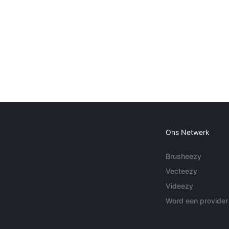
Ons Netwerk
Brusheezy
Vecteezy
Videezy
Word een provider