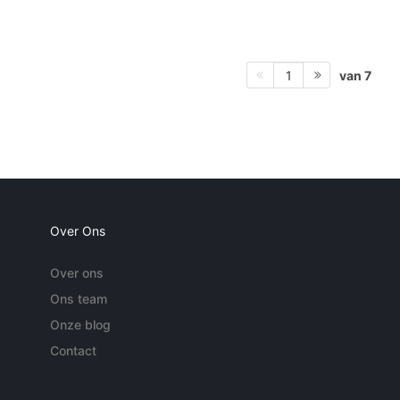
van 7
1
Over Ons
Over ons
Ons team
Onze blog
Contact