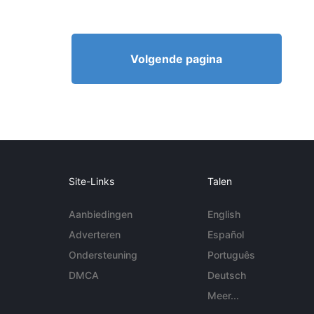
Volgende pagina
Site-Links
Talen
Aanbiedingen
English
Adverteren
Español
Ondersteuning
Português
DMCA
Deutsch
Meer...