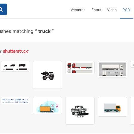
Vectoren
Foto‘s
Video
PSD
ushes matching
truck
or