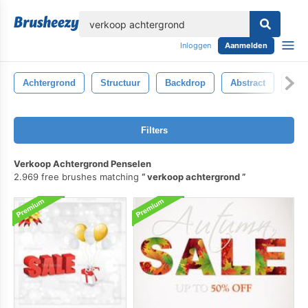
lose
Inloggen
Aanmelden
Achtergrond
Structuur
Backdrop
Abstract
Beh
Filters
Verkoop Achtergrond Penselen
2.969 free brushes matching
verkoop achtergrond