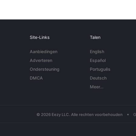
Site-Links
Talen
Aanbiedingen
English
Adverteren
Español
Ondersteuning
Português
DMCA
Deutsch
Meer...
•
© 2026 Eezy LLC. Alle rechten voorbehouden
G