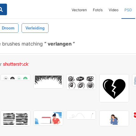
Vectoren
Foto‘s
Video
PSD
Droom
Verleiding
e brushes matching
verlangen
or