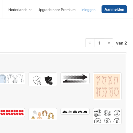
Aanmelden
Nederlands
Upgrade naar Premium
Inloggen
van 2
1