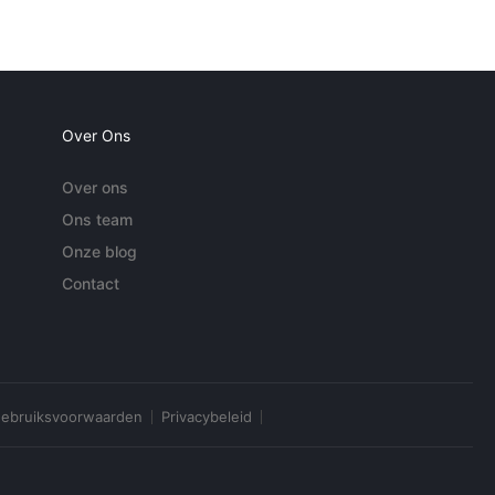
Over Ons
Over ons
Ons team
Onze blog
Contact
ebruiksvoorwaarden
Privacybeleid