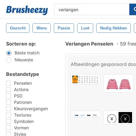
Gezocht
Wens
Passie
Lust
Nodig Hebben
Sorteren op:
Verlangen Penselen
-
59 fre
Beste match
Nieuwste
Afbeeldingen gesponsord do
Bestandstype
Penselen
Actions
PSD
Patronen
Kleurovergangen
Textures
Symbolen
Vormen
Styles