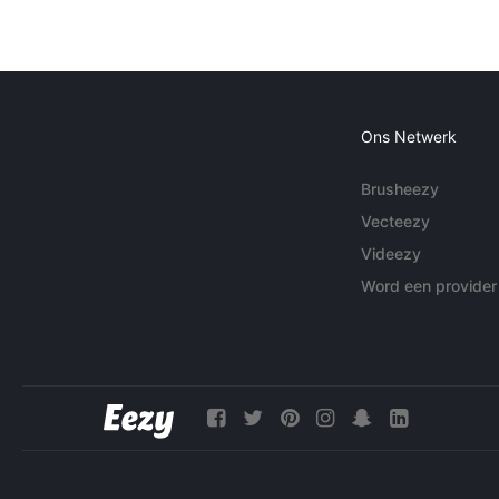
Ons Netwerk
Brusheezy
Vecteezy
Videezy
Word een provider