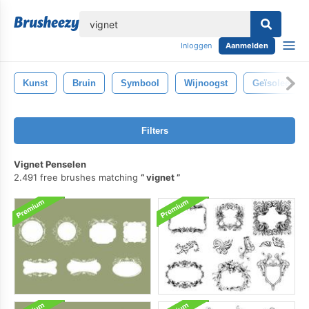
lose
Inloggen
Aanmelden
Kunst
Bruin
Symbool
Wijnoogst
Geïsoleerd
Filters
Vignet Penselen
2.491 free brushes matching
vignet