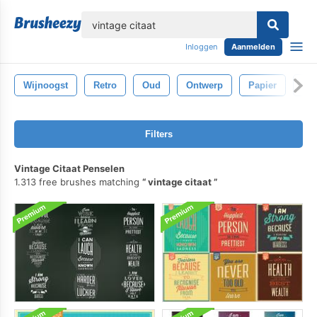
lose
Inloggen
Aanmelden
Wijnoogst
Retro
Oud
Ontwerp
Papier
Ach
Filters
Vintage Citaat Penselen
1.313 free brushes matching
vintage citaat