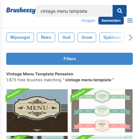
lose
Inloggen
Aanmelden
Wijnoogst
Retro
Oud
Groet
Sjabloon
Pap
Filters
Vintage Menu Template Penselen
1.673 free brushes matching
vintage menu template