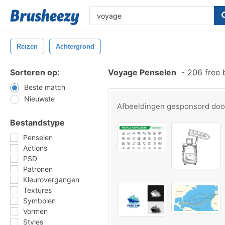
Reizen
Achtergrond
Sorteren op:
Voyage Penselen
-
206 free 
Beste match
Nieuwste
Afbeeldingen gesponsord do
Bestandstype
Penselen
Actions
PSD
Patronen
Kleurovergangen
Textures
Symbolen
Vormen
Styles