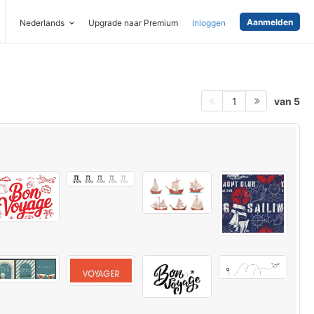
Aanmelden
Nederlands
Upgrade naar Premium
Inloggen
van 5
1