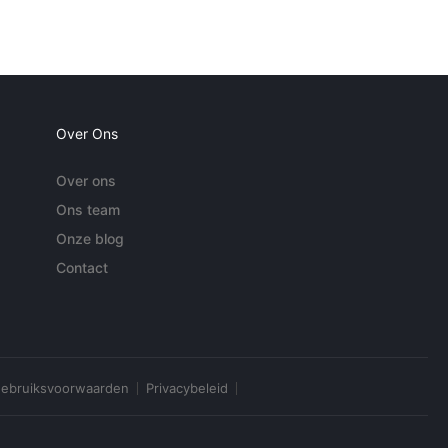
Over Ons
Over ons
Ons team
Onze blog
Contact
ebruiksvoorwaarden
Privacybeleid