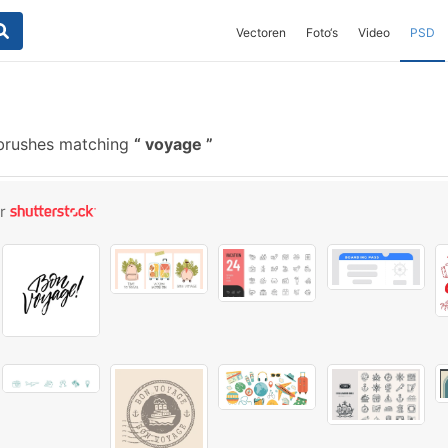
Vectoren
Foto‘s
Video
PSD
brushes matching
voyage
or