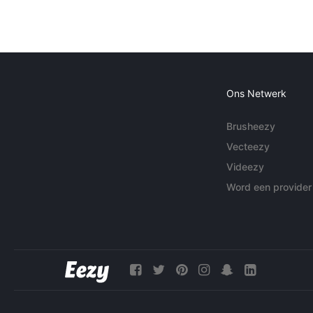
Ons Netwerk
Brusheezy
Vecteezy
Videezy
Word een provider