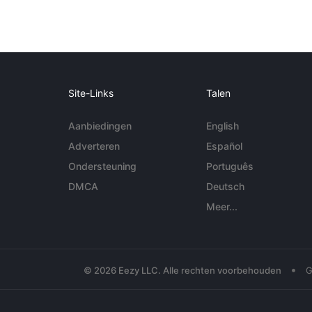
Site-Links
Talen
Aanbiedingen
English
Adverteren
Español
Ondersteuning
Português
DMCA
Deutsch
Meer...
•
© 2026 Eezy LLC. Alle rechten voorbehouden
G