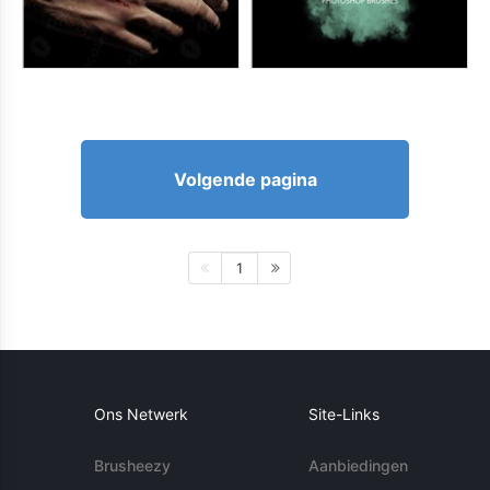
Volgende pagina
1
Ons Netwerk
Site-Links
Brusheezy
Aanbiedingen