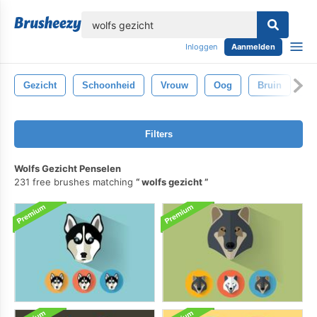
lose
Inloggen
Aanmelden
Gezicht
Schoonheid
Vrouw
Oog
Bruin
D
Filters
Wolfs Gezicht Penselen
231 free brushes matching
wolfs gezicht