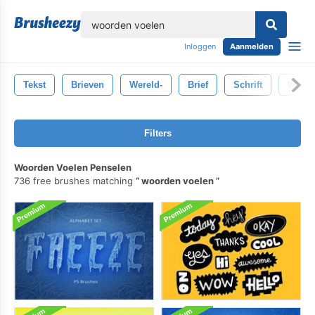
lose
Inloggen
Aanmelden
Tekst
Brieven
Wereld-
Brief
Schrift
Woord
Filters
Woorden Voelen Penselen
736 free brushes matching
woorden voelen