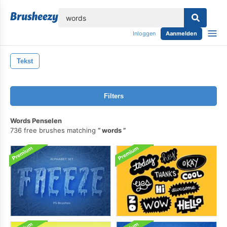
lose
Inloggen
Aanmelden
Tekst
Filters
Words Penselen
736 free brushes matching
words