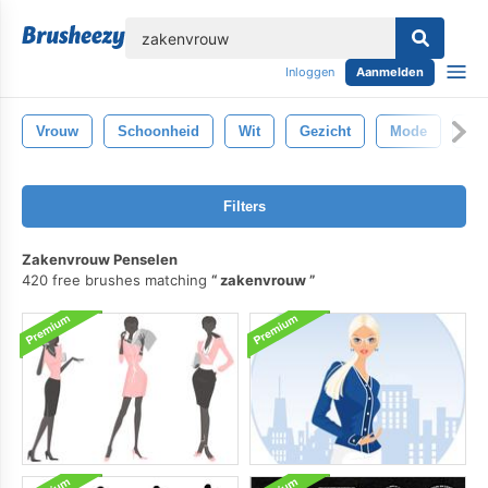
lose
Inloggen
Aanmelden
Vrouw
Schoonheid
Wit
Gezicht
Mode
Stij
Filters
Zakenvrouw Penselen
420 free brushes matching
zakenvrouw