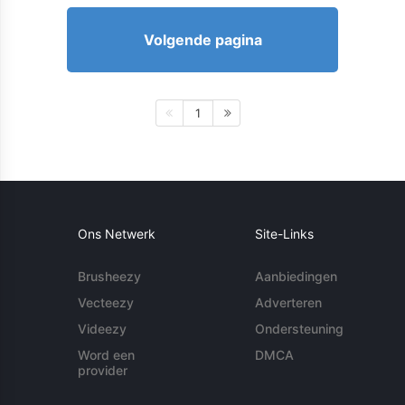
Volgende pagina
1
Ons Netwerk
Site-Links
Brusheezy
Aanbiedingen
Vecteezy
Adverteren
Videezy
Ondersteuning
Word een
DMCA
provider