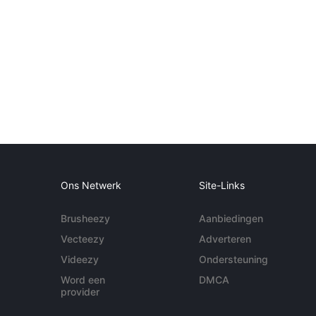
Ons Netwerk
Site-Links
Brusheezy
Aanbiedingen
Vecteezy
Adverteren
Videezy
Ondersteuning
Word een
DMCA
provider