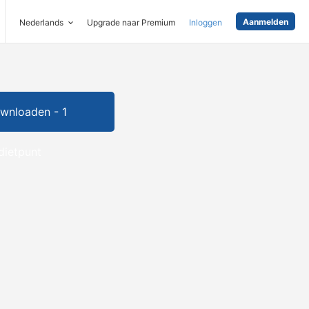
Aanmelden
Nederlands
Upgrade naar Premium
Inloggen
wnloaden - 1
dietpunt