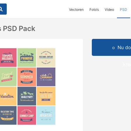
Vectoren
Foto‘s
Video
PSD
 PSD Pack
Nu do
kre