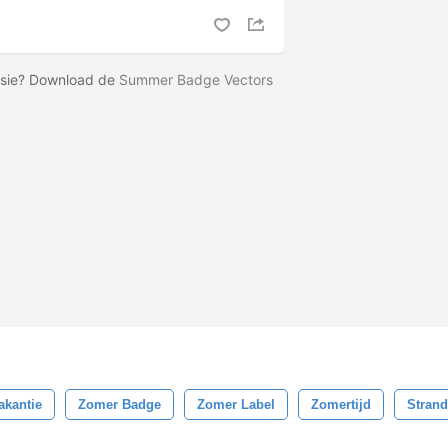
rsie? Download de
Summer Badge Vectors
akantie
Zomer Badge
Zomer Label
Zomertijd
Strand