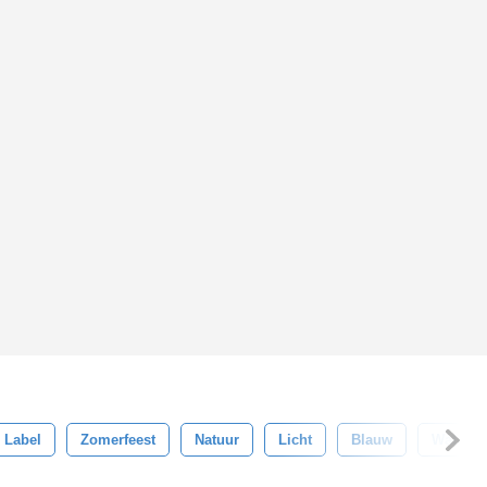
 Label
Zomerfeest
Natuur
Licht
Blauw
Water