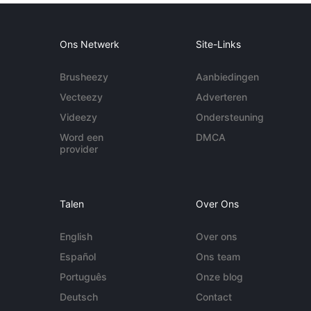
Ons Netwerk
Site-Links
Brusheezy
Aanbiedingen
Vecteezy
Adverteren
Videezy
Ondersteuning
Word een
DMCA
provider
Talen
Over Ons
English
Over ons
Español
Ons team
Português
Onze blog
Deutsch
Contact