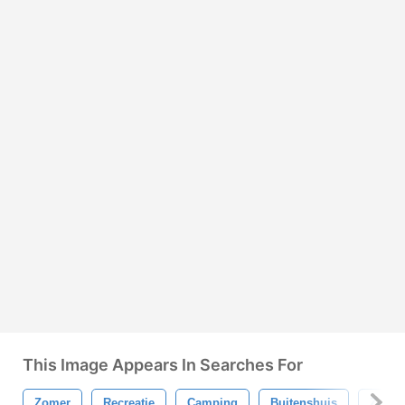
This Image Appears In Searches For
Zomer
Recreatie
Camping
Buitenshuis
Zomer