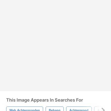
This Image Appears In Searches For
Web Achtergronden
Behang
Achtergrond
Achterg