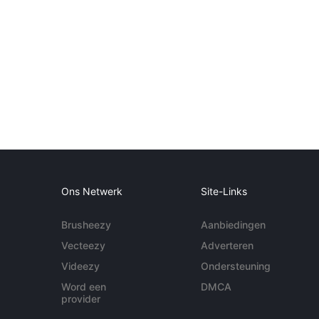
Ons Netwerk
Site-Links
Brusheezy
Aanbiedingen
Vecteezy
Adverteren
Videezy
Ondersteuning
Word een
DMCA
provider