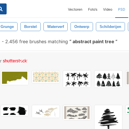
Vectoren
Foto‘s
Video
PSD
Grunge
Borstel
Waterverf
Ontwerp
Schilderijen
-
2.456 free brushes matching
abstract paint tree
or