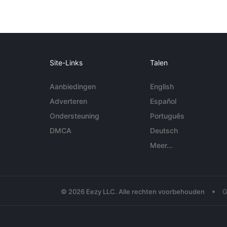
Site-Links
Talen
Aanbiedingen
English
Adverteren
Español
Ondersteuning
Português
DMCA
Deutsch
Meer...
•
© 2026 Eezy LLC. Alle rechten voorbehouden
G