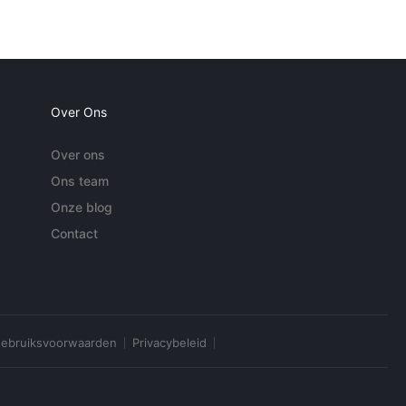
Over Ons
Over ons
Ons team
Onze blog
Contact
ebruiksvoorwaarden
Privacybeleid