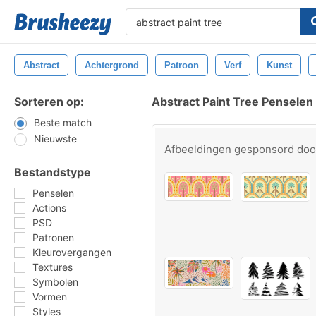
Abstract
Achtergrond
Patroon
Verf
Kunst
Sorteren op:
Abstract Paint Tree Penselen
Beste match
Nieuwste
Afbeeldingen gesponsord do
Bestandstype
Penselen
Actions
PSD
Patronen
Kleurovergangen
Textures
Symbolen
Vormen
Styles