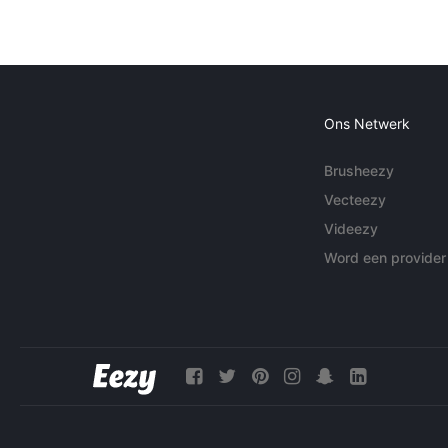
Ons Netwerk
Brusheezy
Vecteezy
Videezy
Word een provider