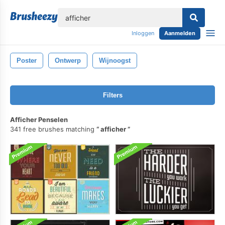
lose
Inloggen
Aanmelden
Poster
Ontwerp
Wijnoogst
Filters
Afficher Penselen
341 free brushes matching
afficher