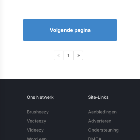
Volgende pagina
1
Ons Netwerk
Site-Links
Brusheezy
Aanbiedingen
Vecteezy
Adverteren
Videezy
Ondersteuning
Word een
DMCA