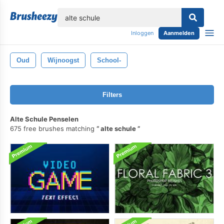
lose
Inloggen
Aanmelden
Oud
Wijnoogst
School-
Filters
Alte Schule Penselen
675 free brushes matching
alte schule